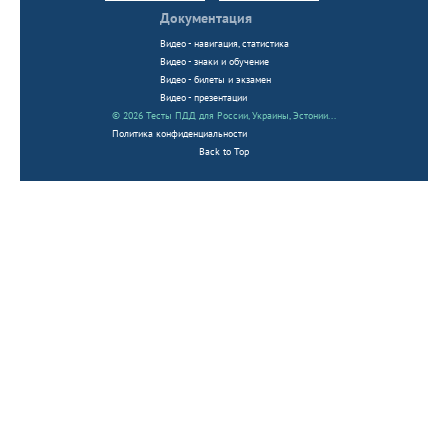
Документация
Видео - навигация, статистика
Видео - знаки и обучение
Видео - билеты и экзамен
Видео - презентации
© 2026 Тесты ПДД для России, Украины, Эстонии...
Политика конфиденциальности
Back to Top