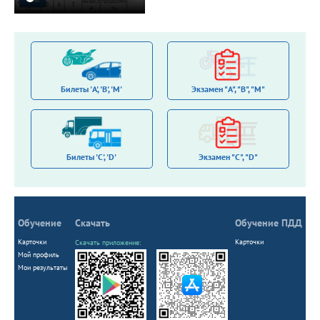
Билеты 'A', 'B', 'M'
Экзамен "A", "B", "M"
Билеты 'С', 'D'
Экзамен "C", "D"
Обучение
Скачать
Обучение ПДД
Карточки
Карточки
Скачать приложение:
Мой профиль
Мои результаты