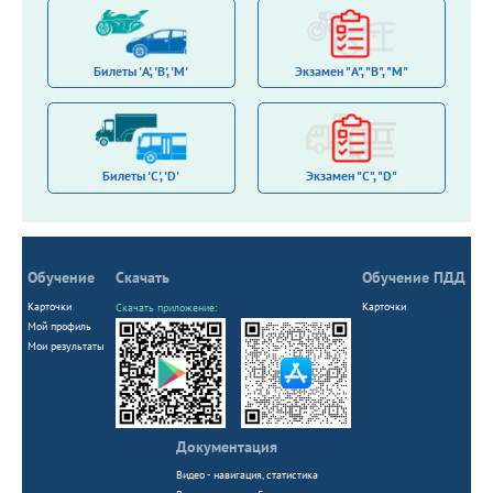
Билеты 'A', 'B', 'M'
Экзамен "A", "B", "M"
Билеты 'С', 'D'
Экзамен "C", "D"
Обучение
Скачать
Обучение ПДД
Карточки
Карточки
Скачать приложение:
Мой профиль
Мои результаты
Документация
Видео - навигация, статистика