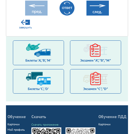
завершить
Билеты 'A', 'B', 'M'
Экзамен "A", "B", "M"
Билеты 'С', 'D'
Экзамен "C", "D"
Обучение
Скачать
Обучение ПДД
Карточки
Карточки
Скачать приложение:
Мой профиль