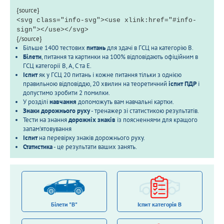
{source}
<svg class="info-svg"><use xlink:href="#info-
sign"></use></svg>
{/source}
Більше 1400 тестових
питань
для здачі в ГСЦ на категорію B.
Білети
, питання та картинки на 100% відповідають офіційним в
ГСЦ категорії B, A, C та E.
Іспит
як у ГСЦ 20 питань і кожне питання тільки з однією
правильною відповіддю, 20 хвилин на теоретичний
іспит ПДР
і
допустимо зробити 2 помилки.
У розділі
навчання
допоможуть вам навчальні картки.
Знаки дорожнього руху
- тренажер зі статистикою результатів.
Тести на знання
дорожніх знаків
із поясненнями для кращого
запам'ятовування
Іспит
на перевірку знаків дорожнього руху.
Статистика
- це результати ваших занять.
Білети "B"
Іспит категорія В