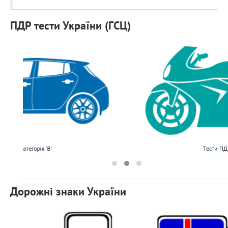
ПДР тести України (ГСЦ)
я 'B'
Тести ПДР категорія 'A'
Дорожні знаки України