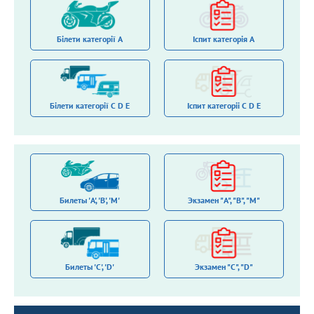
Білети категорії A
Іспит категорія A
Білети категорії С D E
Іспит категоріi С D E
Билеты 'A', 'B', 'M'
Экзамен "A", "B", "M"
Билеты 'С', 'D'
Экзамен "C", "D"