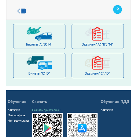
Stop
Билеты 'A', 'B', 'M'
Экзамен "A", "B", "M"
Билеты 'С', 'D'
Экзамен "C", "D"
Обучение
Скачать
Обучение ПДД
Карточки
Карточки
Скачать приложение:
Мой профиль
Мои результаты