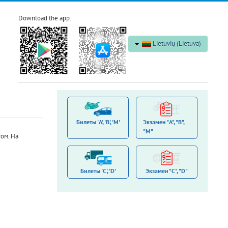
Download the app:
Lietuvių (Lietuva)
Билеты 'A', 'B', 'M'
Экзамен "A", "B",
"M"
ом. На
Билеты 'С', 'D'
Экзамен "C", "D"