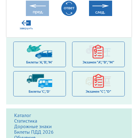
завершить
Билеты 'A', 'B', 'M'
Экзамен "A", "B", "M"
Билеты 'С', 'D'
Экзамен "C", "D"
Каталог
Статистика
Дорожные знаки
Билеты ПДД 2026
Обучение