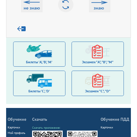
створить перешкод для транспортних засобів
Reject
Help
Accept
загального користування маршрутних перевезень.
Stop
Билеты 'A', 'B', 'M'
Экзамен "A", "B", "M"
Билеты 'С', 'D'
Экзамен "C", "D"
Обучение
Скачать
Обучение ПДД
Карточки
Карточки
Скачать приложение:
Мой профиль