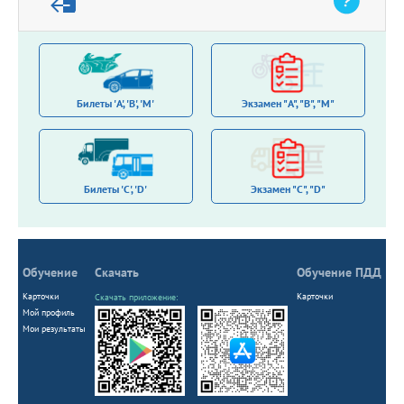
Stop
Билеты 'A', 'B', 'M'
Экзамен "A", "B", "M"
Билеты 'С', 'D'
Экзамен "C", "D"
Обучение
Скачать
Обучение ПДД
Карточки
Карточки
Скачать приложение:
Мой профиль
Мои результаты