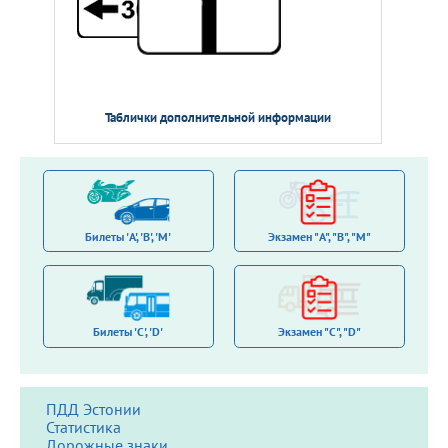
Таблички дополнительной информации
Билеты 'A', 'B', 'M'
Экзамен "A", "B", "M"
Билеты 'С', 'D'
Экзамен "C", "D"
ПДД Эстонии
Статистика
Дорожные знаки